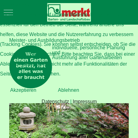
Wir benutzen Cookies
Mobile Menu Toggle
Wir nutzen Cookies auf unserer Website. Einige von ihnen sind
essenziell für den Betrieb der Seite, während andere uns
helfen, diese Website und die Nutzererfahrung zu verbessern
Meister- und Ausbildungsbetrieb
(Tracking Cookies). Sie können selbst entscheiden, ob Sie die
individuelle, persönliche Planung
und
Cookies zulassen möchten. Bitte beachten Sie, dass bei einer
Ausführung aller Gartenarbeiten
Ablehnung womöglich nicht mehr alle Funktionalitäten der
Seite zur Verfügung stehen.
Akzeptieren
Ablehnen
Datenschutz
|
Impressum