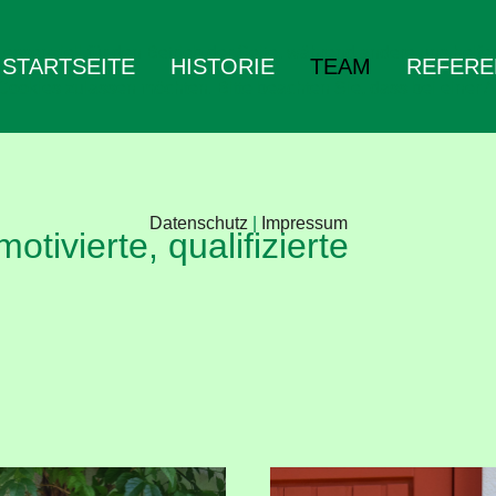
 essenziell für den Betrieb der Seite, während andere uns helf
STARTSEITE
HISTORIE
TEAM
REFERE
 Cookies zulassen möchten. Bitte beachten Sie, dass bei einer 
Datenschutz
|
Impressum
tivierte, qualifizierte